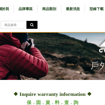
關於我
品牌專區
商品類別
最新消息
型錄下載
❖ Inquire warranty information​ ❖
保．固．資．料．查．詢​