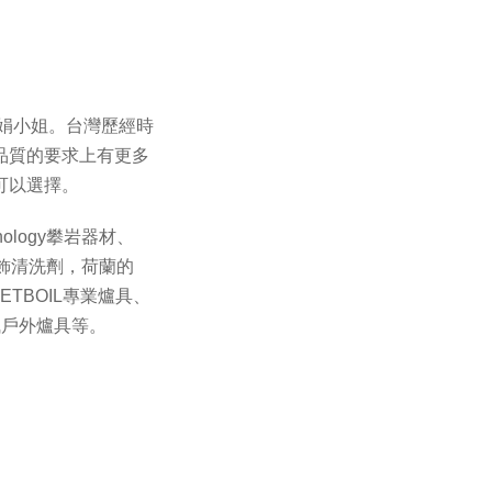
素娟小姐。台灣歷經時
品質的要求上有更多
可以選擇。
ology攀岩器材、
X服飾清洗劑，荷蘭的
ETBOIL專業爐具、
e火楓戶外爐具等。